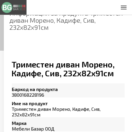
Информация за продукта
Триместен
За нас
диван Морено, Кадифе, Сив,
Общи условия
232х82х91см
Декларация за проверителност
Заснемане на продукти
Контакти
Триместен диван Морено,
Кадифе, Сив, 232х82х91см
Баркод на продукта
3800168228196
Име на продукт
Триместен диван Морено, Кадифе, Сив,
232х82х91см
Марка
Мебели Базар ООД