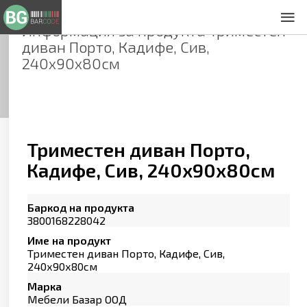
Информация за продукта
Триместен
За нас
диван Порто, Кадифе, Сив,
Общи условия
240х90х80см
Декларация за проверителност
Заснемане на продукти
Контакти
Триместен диван Порто,
Кадифе, Сив, 240х90х80см
Баркод на продукта
3800168228042
Име на продукт
Триместен диван Порто, Кадифе, Сив,
240х90х80см
Марка
Мебели Базар ООД