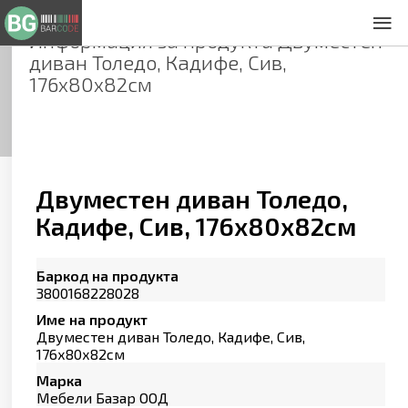
Информация за продукта
Двуместен
За нас
диван Толедо, Кадифе, Сив,
Общи условия
176х80х82см
Декларация за проверителност
Заснемане на продукти
Контакти
Двуместен диван Толедо,
Кадифе, Сив, 176х80х82см
Баркод на продукта
3800168228028
Име на продукт
Двуместен диван Толедо, Кадифе, Сив,
176х80х82см
Марка
Мебели Базар ООД