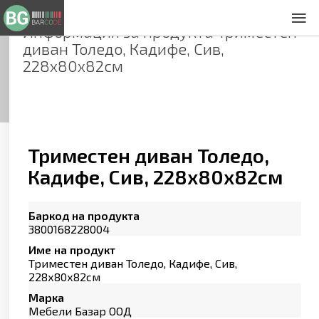
Информация за продукта
Триместен
За нас
диван Толедо, Кадифе, Сив,
Общи условия
228х80х82см
Декларация за проверителност
Заснемане на продукти
Контакти
Триместен диван Толедо,
Кадифе, Сив, 228х80х82см
Баркод на продукта
3800168228004
Име на продукт
Триместен диван Толедо, Кадифе, Сив,
228х80х82см
Марка
Мебели Базар ООД