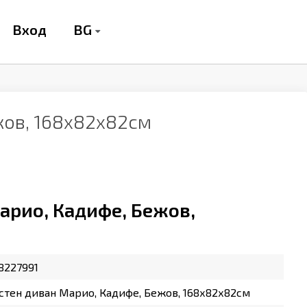
BG
Вход
жов, 168х82х82см
арио, Кадифе, Бежов,
8227991
тен диван Марио, Кадифе, Бежов, 168х82х82см