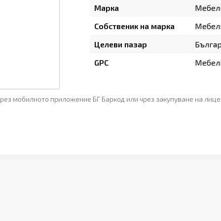
Марка
Мебел
Собственик на марка
Мебел
Целеви пазар
Бълга
GPC
Мебели
рез мобилното приложение БГ Баркод или чрез закупуване на лице