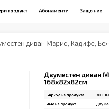
ри продукт
Абонаменти
Защо ние
уместен диван Марио, Кадифе, Бе
Двуместен диван М
168х82х82см
Баркод на продукта
380016
Име на продукт
Двумес