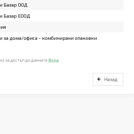
и Базар ООД
и Базар ЕООД
рия
 за дома/офиса - комбинирани опаковки
нз за достъп до данните
Вход
Назад