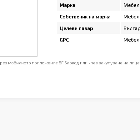
Марка
Мебел
Собственик на марка
Мебел
Целеви пазар
Бълга
GPC
Мебели
рез мобилното приложение БГ Баркод или чрез закупуване на лице