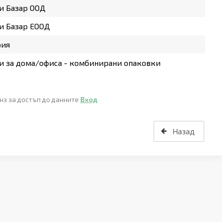
и Базар ООД
и Базар ЕООД
рия
 за дома/офиса - комбинирани опаковки
нз за достъп до данните
Вход
Назад