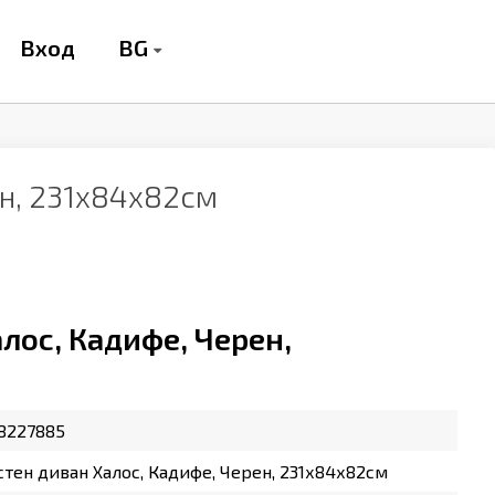
BG
Вход
ен, 231х84х82см
лос, Кадифе, Черен,
8227885
тен диван Халос, Кадифе, Черен, 231х84х82см