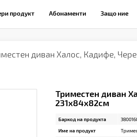
ри продукт
Абонаменти
Защо ние
иместен диван Халос, Кадифе, Чер
Триместен диван Ха
231х84х82см
Баркод на продукта
380016
Име на продукт
Тримес