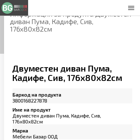
Информация за продукта
Двуместен
За нас
диван Пума, Кадифе, Сив,
Общи условия
176х80х82см
Декларация за проверителност
Заснемане на продукти
Контакти
Двуместен диван Пума,
Кадифе, Сив, 176х80х82см
Баркод на продукта
3800168227878
Име на продукт
Двуместен диван Пума, Кадифе, Сив,
176х80х82см
Марка
Мебели Базар ООД