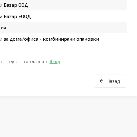
и Базар ООД
и Базар ЕООД
рия
 за дома/офиса - комбинирани опаковки
нз за достъп до данните
Вход
Назад