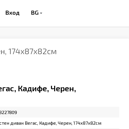
BG
Вход
ен, 174х87х82см
гас, Кадифе, Черен,
8227809
тен диван Вегас, Кадифе, Черен, 174х87х82см