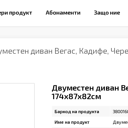
ри продукт
Абонаменти
Защо ние
уместен диван Вегас, Кадифе, Чер
Двуместен диван Ве
174х87х82см
Баркод на продукта
380016
Име на продукт
Двумес