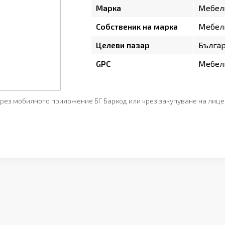
Марка
Мебел
Собственик на марка
Мебел
Целеви пазар
Бълга
GPC
Мебели
рез мобилното приложение БГ Баркод или чрез закупуване на лице