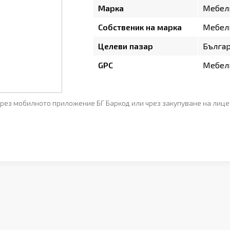
Марка
Мебел
Собственик на марка
Мебел
Целеви пазар
Бълга
GPC
Мебели
рез мобилното приложение БГ Баркод или чрез закупуване на лице