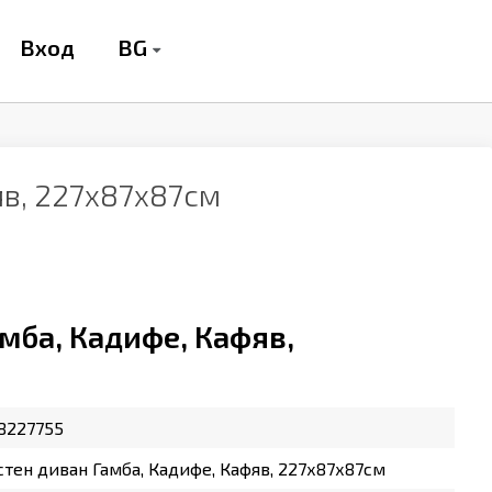
BG
Вход
яв, 227х87х87см
мба, Кадифе, Кафяв,
8227755
тен диван Гамба, Кадифе, Кафяв, 227х87х87см