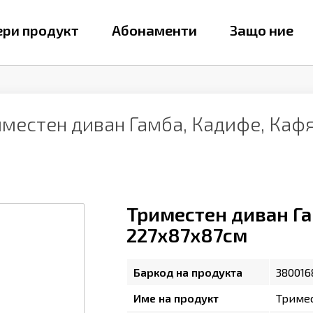
ри продукт
Абонаменти
Защо ние
иместен диван Гамба, Кадифе, Каф
Триместен диван Га
227х87х87см
Баркод на продукта
380016
Име на продукт
Тримес