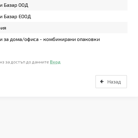
и Базар ООД
и Базар ЕООД
рия
 за дома/офиса - комбинирани опаковки
нз за достъп до данните
Вход
Назад