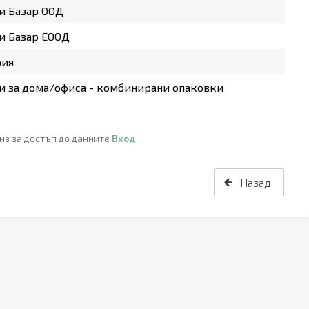
и Базар ООД
и Базар ЕООД
рия
 за дома/офиса - комбинирани опаковки
нз за достъп до данните
Вход
Назад