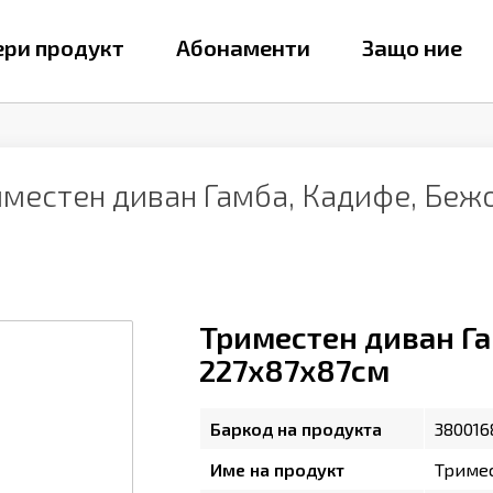
ри продукт
Абонаменти
Защо ние
иместен диван Гамба, Кадифе, Беж
Триместен диван Га
227х87х87см
Баркод на продукта
380016
Име на продукт
Тримес