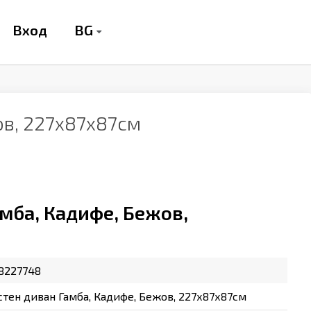
BG
Вход
ов, 227х87х87см
мба, Кадифе, Бежов,
8227748
тен диван Гамба, Кадифе, Бежов, 227х87х87см