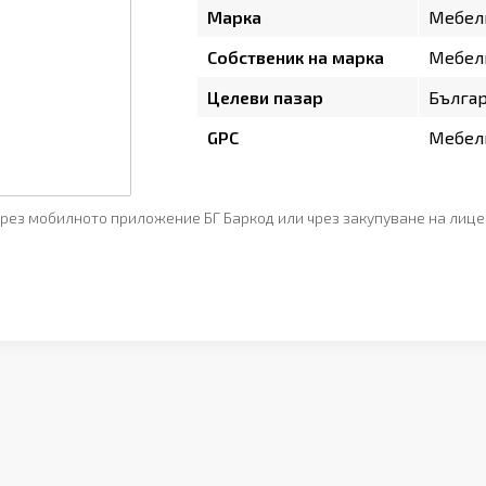
Марка
Мебел
Собственик на марка
Мебел
Целеви пазар
Бълга
GPC
Мебели
рез мобилното приложение БГ Баркод или чрез закупуване на лице