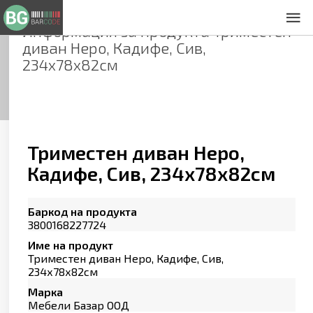
Информация за продукта
Триместен
За нас
диван Неро, Кадифе, Сив,
Общи условия
234х78х82см
Декларация за проверителност
Заснемане на продукти
Контакти
Триместен диван Неро,
Кадифе, Сив, 234х78х82см
Баркод на продукта
3800168227724
Име на продукт
Триместен диван Неро, Кадифе, Сив,
234х78х82см
Марка
Мебели Базар ООД