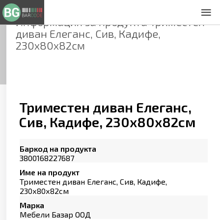
Информация за продукта
Триместен
За нас
диван Елеганс, Сив, Кадифе,
Общи условия
230х80х82см
Декларация за проверителност
Заснемане на продукти
Контакти
Триместен диван Елеганс,
Сив, Кадифе, 230х80х82см
Баркод на продукта
3800168227687
Име на продукт
Триместен диван Елеганс, Сив, Кадифе,
230х80х82см
Марка
Мебели Базар ООД