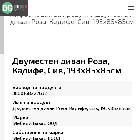
Информация за продукта
Двуместен
За нас
диван Роза, Кадифе, Сив, 193х85х85см
Общи условия
Декларация за проверителност
Заснемане на продукти
Контакти
Двуместен диван Роза,
Кадифе, Сив, 193х85х85см
Баркод на продукта
3800168227632
Име на продукт
Двуместен диван Роза, Кадифе, Сив, 193х85х85см
Марка
Мебели Базар ООД
Собственик на марка
Мебели Базар ЕООД