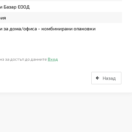
и Базар ЕООД
рия
 за дома/офиса - комбинирани опаковки
нз за достъп до данните
Вход
Назад