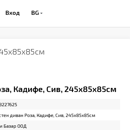
BG
Вход
 245х85х85см
за, Кадифе, Сив, 245х85х85см
8227625
тен диван Роза, Кадифе, Сив, 245х85х85см
и Базар ООД