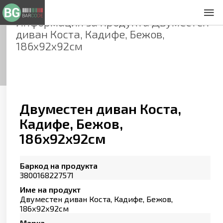
Информация за продукта
Двуместен
За нас
диван Коста, Кадифе, Бежов,
Общи условия
186х92х92см
Декларация за проверителност
Заснемане на продукти
Контакти
Двуместен диван Коста,
Кадифе, Бежов,
186х92х92см
Баркод на продукта
3800168227571
Име на продукт
Двуместен диван Коста, Кадифе, Бежов,
186х92х92см
Марка