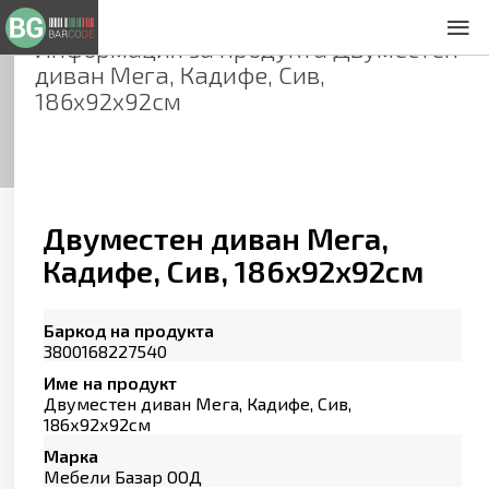
Информация за продукта
Двуместен
За нас
диван Мега, Кадифе, Сив,
Общи условия
186х92х92см
Декларация за проверителност
Заснемане на продукти
Контакти
Двуместен диван Мега,
Кадифе, Сив, 186х92х92см
Баркод на продукта
3800168227540
Име на продукт
Двуместен диван Мега, Кадифе, Сив,
186х92х92см
Марка
Мебели Базар ООД