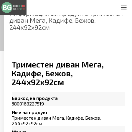
Информация за продукта
Триместен
За нас
диван Мега, Кадифе, Бежов,
Общи условия
244х92х92см
Декларация за проверителност
Заснемане на продукти
Контакти
Триместен диван Мега,
Кадифе, Бежов,
244х92х92см
Баркод на продукта
3800168227519
Име на продукт
Триместен диван Мега, Кадифе, Бежов,
244х92х92см
Марка