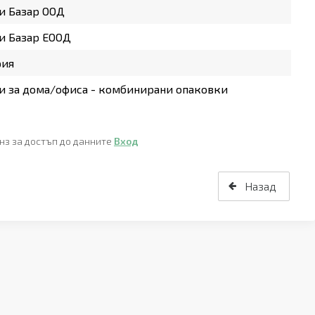
и Базар ООД
и Базар ЕООД
рия
 за дома/офиса - комбинирани опаковки
нз за достъп до данните
Вход
Назад