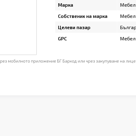
Марка
Мебел
Собственик на марка
Мебел
Целеви пазар
Бълга
GPC
Мебели
рез мобилното приложение БГ Баркод или чрез закупуване на лице