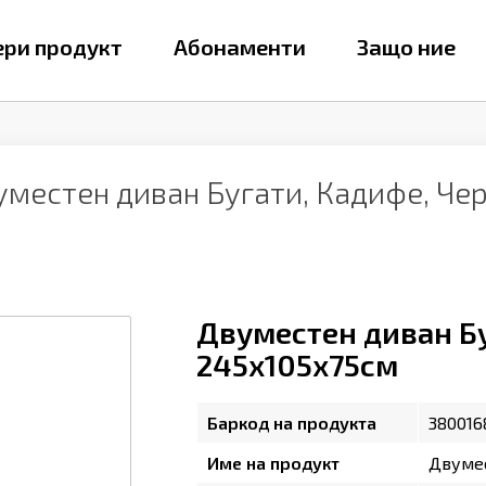
ри продукт
Абонаменти
Защо ние
уместен диван Бугати, Кадифе, Че
Двуместен диван Бу
245х105х75см
Баркод на продукта
380016
Име на продукт
Двумес