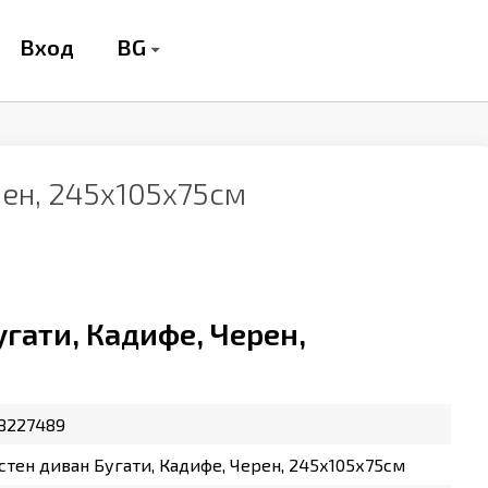
BG
Вход
рен, 245х105х75см
гати, Кадифе, Черен,
8227489
тен диван Бугати, Кадифе, Черен, 245х105х75см