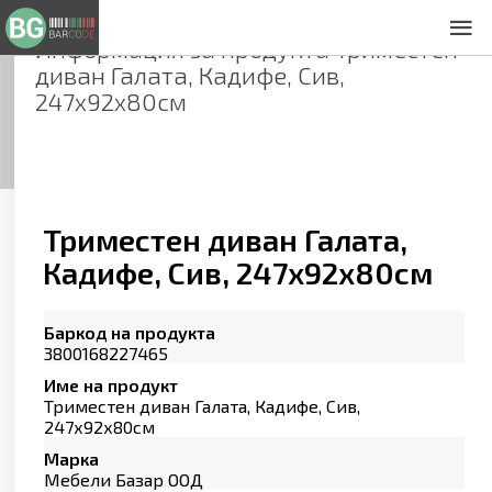
Информация за продукта
Триместен
За нас
диван Галата, Кадифе, Сив,
Общи условия
247х92х80см
Декларация за проверителност
Заснемане на продукти
Контакти
Триместен диван Галата,
Кадифе, Сив, 247х92х80см
Баркод на продукта
3800168227465
Име на продукт
Триместен диван Галата, Кадифе, Сив,
247х92х80см
Марка
Мебели Базар ООД