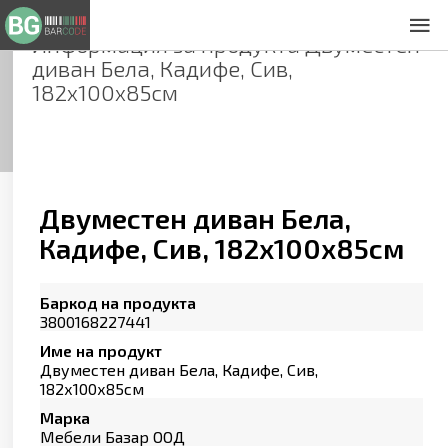
Информация за продукта
Двуместен
За нас
диван Бела, Кадифе, Сив,
Общи условия
182х100х85см
Декларация за проверителност
Заснемане на продукти
Контакти
Двуместен диван Бела,
Кадифе, Сив, 182х100х85см
Баркод на продукта
3800168227441
Име на продукт
Двуместен диван Бела, Кадифе, Сив,
182х100х85см
Марка
Мебели Базар ООД