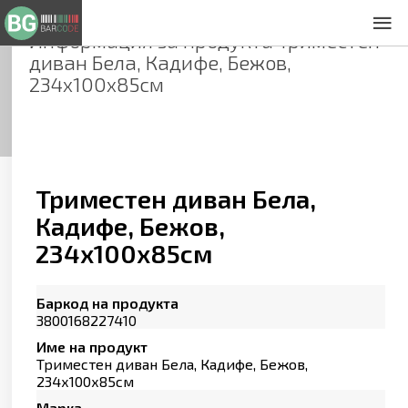
Информация за продукта
Триместен
За нас
диван Бела, Кадифе, Бежов,
Общи условия
234х100х85см
Декларация за проверителност
Заснемане на продукти
Контакти
Триместен диван Бела,
Кадифе, Бежов,
234х100х85см
Баркод на продукта
3800168227410
Име на продукт
Триместен диван Бела, Кадифе, Бежов,
234х100х85см
Марка