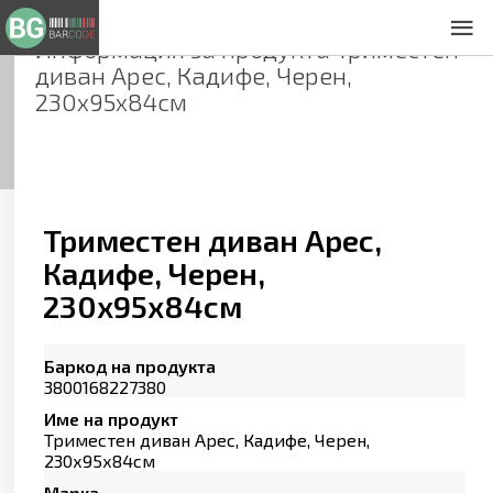
Информация за продукта
Триместен
За нас
диван Арес, Кадифе, Черен,
Общи условия
230х95х84см
Декларация за проверителност
Заснемане на продукти
Контакти
Триместен диван Арес,
Кадифе, Черен,
230х95х84см
Баркод на продукта
3800168227380
Име на продукт
Триместен диван Арес, Кадифе, Черен,
230х95х84см
Марка