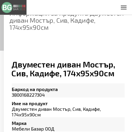
Информация за продукта
Двуместен
За нас
диван Мостър, Сив, Кадифе,
Общи условия
174х95х90см
Декларация за проверителност
Заснемане на продукти
Контакти
Двуместен диван Мостър,
Сив, Кадифе, 174х95х90см
Баркод на продукта
3800168227304
Име на продукт
Двуместен диван Мостър, Сив, Кадифе,
174х95х90см
Марка
Мебели Базар ООД