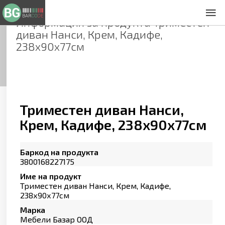
Информация за продукта
Триместен
За нас
диван Нанси, Крем, Кадифе,
Общи условия
238х90х77см
Декларация за проверителност
Заснемане на продукти
Контакти
Триместен диван Нанси,
Крем, Кадифе, 238х90х77см
Баркод на продукта
3800168227175
Име на продукт
Триместен диван Нанси, Крем, Кадифе,
238х90х77см
Марка
Мебели Базар ООД