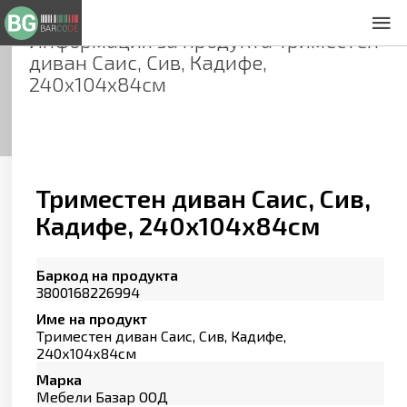
Информация за продукта
Триместен
За нас
диван Саис, Сив, Кадифе,
Общи условия
240х104х84см
Декларация за проверителност
Заснемане на продукти
Контакти
Триместен диван Саис, Сив,
Кадифе, 240х104х84см
Баркод на продукта
3800168226994
Име на продукт
Триместен диван Саис, Сив, Кадифе,
240х104х84см
Марка
Мебели Базар ООД