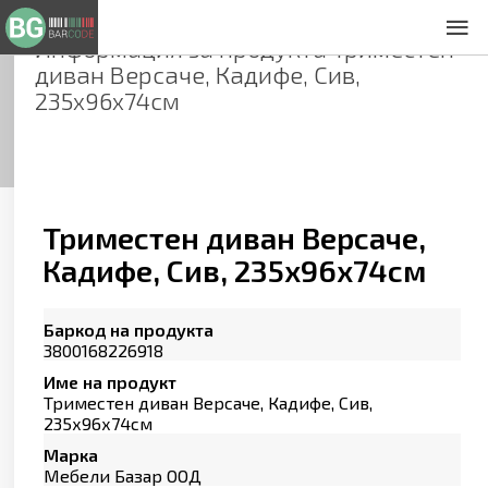
Информация за продукта
Триместен
За нас
диван Версаче, Кадифе, Сив,
Общи условия
235х96х74см
Декларация за проверителност
Заснемане на продукти
Контакти
Триместен диван Версаче,
Кадифе, Сив, 235х96х74см
Баркод на продукта
3800168226918
Име на продукт
Триместен диван Версаче, Кадифе, Сив,
235х96х74см
Марка
Мебели Базар ООД