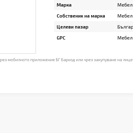
Марка
Мебел
Собственик на марка
Мебел
Целеви пазар
Бълга
GPC
Мебели
рез мобилното приложение БГ Баркод или чрез закупуване на лице