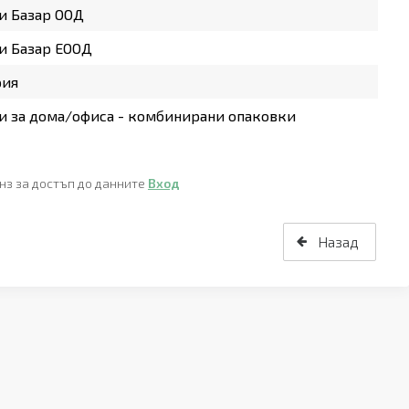
и Базар ООД
и Базар ЕООД
рия
 за дома/офиса - комбинирани опаковки
нз за достъп до данните
Вход
Назад