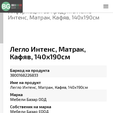
Информация за продукта
Легло
За нас
Интенс, Матрак, Кафяв, 140х190см
Общи условия
Декларация за проверителност
Заснемане на продукти
Контакти
Легло Интенс, Матрак,
Кафяв, 140х190см
Баркод на продукта
3800168226833
Име на продукт
Легло Интенс, Матрак, Кафяв, 140х190см
Марка
Мебели Базар ООД
Собственик на марка
Мебели Базар ЕООД