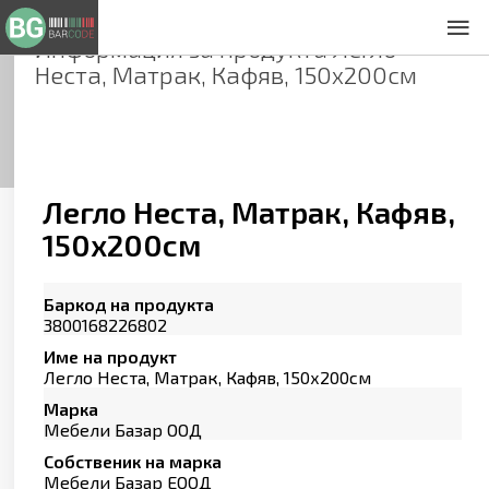
Информация за продукта
Легло
За нас
Неста, Матрак, Кафяв, 150х200см
Общи условия
Декларация за проверителност
Заснемане на продукти
Контакти
Легло Неста, Матрак, Кафяв,
150х200см
Баркод на продукта
3800168226802
Име на продукт
Легло Неста, Матрак, Кафяв, 150х200см
Марка
Мебели Базар ООД
Собственик на марка
Мебели Базар ЕООД