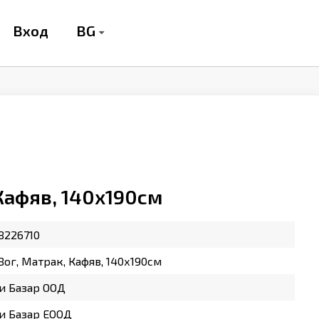
BG
Вход
 Кафяв, 140х190см
8226710
Вог, Матрак, Кафяв, 140х190см
и Базар ООД
и Базар ЕООД