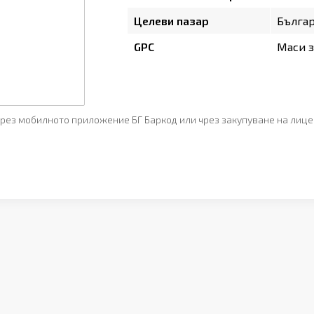
Целеви пазар
Бълга
GPC
Маси з
рез мобилното приложение БГ Баркод или чрез закупуване на лице