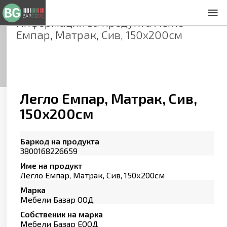
Информация за продукта
Легло
За нас
Емпар, Матрак, Сив, 150х200см
Общи условия
Декларация за проверителност
Заснемане на продукти
Контакти
Легло Емпар, Матрак, Сив,
150х200см
Баркод на продукта
3800168226659
Име на продукт
Легло Емпар, Матрак, Сив, 150х200см
Марка
Мебели Базар ООД
Собственик на марка
Мебели Базар ЕООД