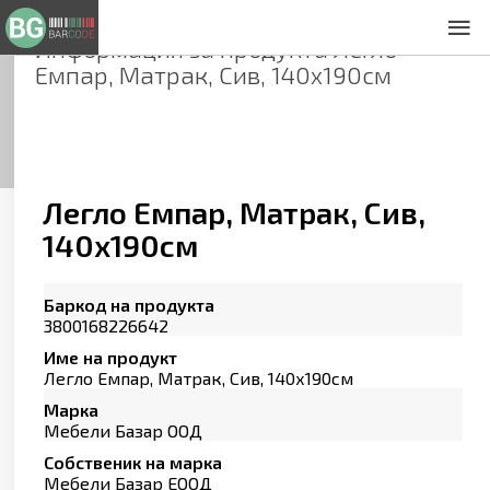
Информация за продукта
Легло
За нас
Емпар, Матрак, Сив, 140х190см
Общи условия
Декларация за проверителност
Заснемане на продукти
Контакти
Легло Емпар, Матрак, Сив,
140х190см
Баркод на продукта
3800168226642
Име на продукт
Легло Емпар, Матрак, Сив, 140х190см
Марка
Мебели Базар ООД
Собственик на марка
Мебели Базар ЕООД