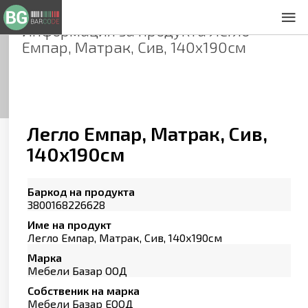
Информация за продукта
Легло
За нас
Емпар, Матрак, Сив, 140х190см
Общи условия
Декларация за проверителност
Заснемане на продукти
Контакти
Легло Емпар, Матрак, Сив,
140х190см
Баркод на продукта
3800168226628
Име на продукт
Легло Емпар, Матрак, Сив, 140х190см
Марка
Мебели Базар ООД
Собственик на марка
Мебели Базар ЕООД