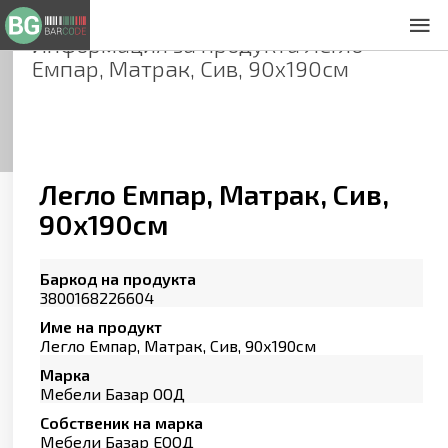
Информация за продукта
Легло
За нас
Емпар, Матрак, Сив, 90х190см
Общи условия
Декларация за проверителност
Заснемане на продукти
Контакти
Легло Емпар, Матрак, Сив,
90х190см
Баркод на продукта
3800168226604
Име на продукт
Легло Емпар, Матрак, Сив, 90х190см
Марка
Мебели Базар ООД
Собственик на марка
Мебели Базар ЕООД