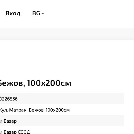
BG
Вход
 Бежов, 100х200см
8226536
Кул, Матрак, Бежов, 100х200см
и Базар
и Базар ЕООД