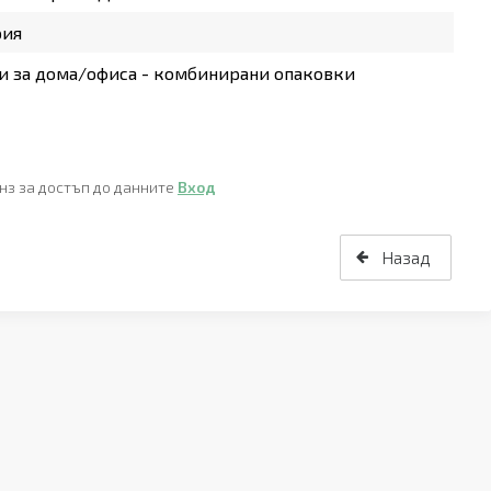
рия
 за дома/офиса - комбинирани опаковки
нз за достъп до данните
Вход
Назад