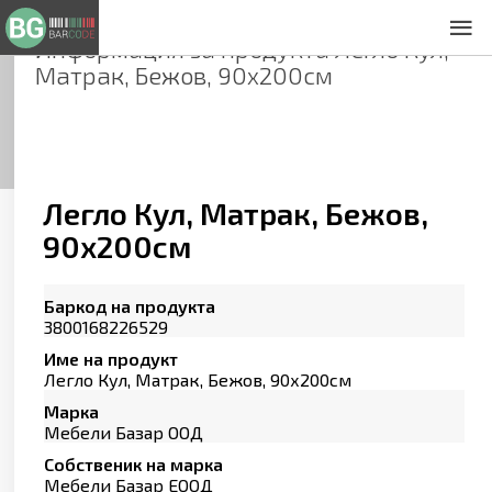
Информация за продукта
Легло Кул,
За нас
Матрак, Бежов, 90х200см
Общи условия
Декларация за проверителност
Заснемане на продукти
Контакти
Легло Кул, Матрак, Бежов,
90х200см
Баркод на продукта
3800168226529
Име на продукт
Легло Кул, Матрак, Бежов, 90х200см
Марка
Мебели Базар ООД
Собственик на марка
Мебели Базар ЕООД