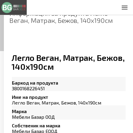
Информация за продукта
Легло
За нас
Веган, Матрак, Бежов, 140х190см
Общи условия
Декларация за проверителност
Заснемане на продукти
Контакти
Легло Веган, Матрак, Бежов,
140х190см
Баркод на продукта
3800168226451
Име на продукт
Легло Веган, Матрак, Бежов, 140х190см
Марка
Мебели Базар ООД
Собственик на марка
Мебели Базар ЕООД