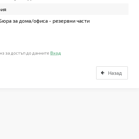
рия
юра за дома/офиса - резервни части
нз за достъп до данните
Вход
Назад