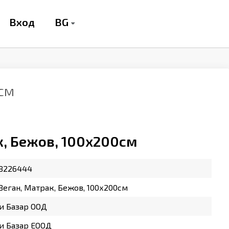
BG
Вход
0см
к, Бежов, 100х200см
68226444
Веган, Матрак, Бежов, 100х200см
и Базар ООД
и Базар ЕООД