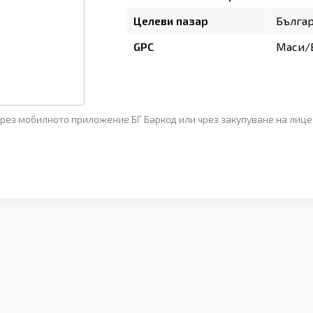
Целеви пазар
Бълга
GPC
Маси/Б
рез мобилното приложение БГ Баркод или чрез закупуване на лице