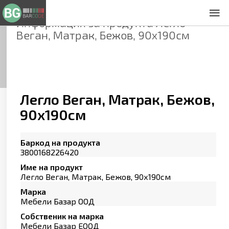
Информация за продукта
Легло
За нас
Веган, Матрак, Бежов, 90х190см
Общи условия
Декларация за проверителност
Заснемане на продукти
Контакти
Легло Веган, Матрак, Бежов,
90х190см
Баркод на продукта
3800168226420
Име на продукт
Легло Веган, Матрак, Бежов, 90х190см
Марка
Мебели Базар ООД
Собственик на марка
Мебели Базар ЕООД