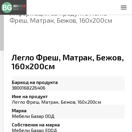
Информация за продукта
Легло
За нас
Фреш, Матрак, Бежов, 160х200см
Общи условия
Декларация за проверителност
Заснемане на продукти
Контакти
Легло Фреш, Матрак, Бежов,
160х200см
Баркод на продукта
3800168226406
Име на продукт
Легло Фреш, Матрак, Бежов, 160х200см
Марка
Мебели Базар ООД
Собственик на марка
Мебели Базар ЕООД