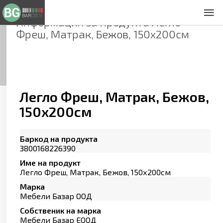
Информация за продукта
Легло
За нас
Фреш, Матрак, Бежов, 150х200см
Общи условия
Декларация за проверителност
Заснемане на продукти
Контакти
Легло Фреш, Матрак, Бежов,
150х200см
Баркод на продукта
3800168226390
Име на продукт
Легло Фреш, Матрак, Бежов, 150х200см
Марка
Мебели Базар ООД
Собственик на марка
Мебели Базар ЕООД