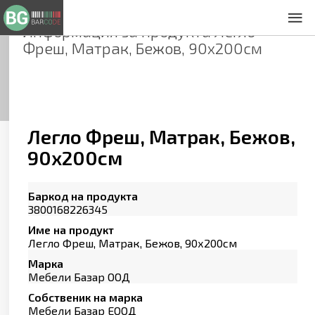
Информация за продукта
Легло
За нас
Фреш, Матрак, Бежов, 90х200см
Общи условия
Декларация за проверителност
Заснемане на продукти
Контакти
Легло Фреш, Матрак, Бежов,
90х200см
Баркод на продукта
3800168226345
Име на продукт
Легло Фреш, Матрак, Бежов, 90х200см
Марка
Мебели Базар ООД
Собственик на марка
Мебели Базар ЕООД