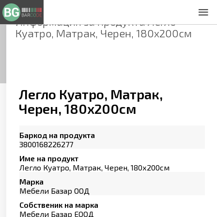
Информация за продукта
Легло
За нас
Куатро, Матрак, Черен, 180х200см
Общи условия
Декларация за проверителност
Заснемане на продукти
Контакти
Легло Куатро, Матрак,
Черен, 180х200см
Баркод на продукта
3800168226277
Име на продукт
Легло Куатро, Матрак, Черен, 180х200см
Марка
Мебели Базар ООД
Собственик на марка
Мебели Базар ЕООД