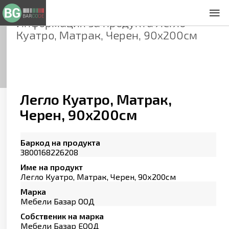
Информация за продукта
Легло
За нас
Куатро, Матрак, Черен, 90х200см
Общи условия
Декларация за проверителност
Заснемане на продукти
Контакти
Легло Куатро, Матрак,
Черен, 90х200см
Баркод на продукта
3800168226208
Име на продукт
Легло Куатро, Матрак, Черен, 90х200см
Марка
Мебели Базар ООД
Собственик на марка
Мебели Базар ЕООД