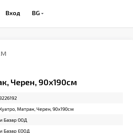
BG
Вход
см
ак, Черен, 90х190см
8226192
Куатро, Матрак, Черен, 90х190см
и Базар ООД
и Базар ЕООД