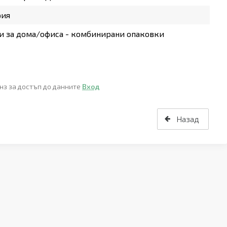
рия
 за дома/офиса - комбинирани опаковки
нз за достъп до данните
Вход
Назад