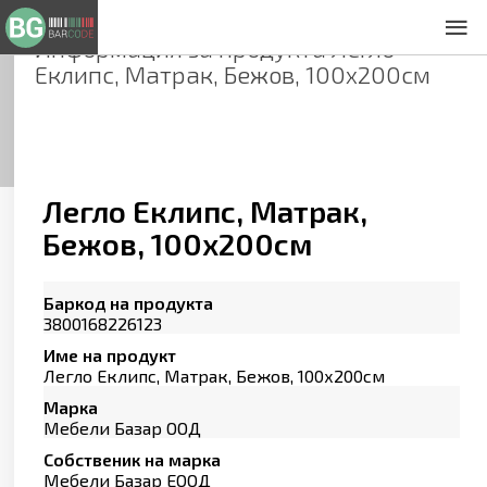
Информация за продукта
Легло
За нас
Еклипс, Матрак, Бежов, 100х200см
Общи условия
Декларация за проверителност
Заснемане на продукти
Контакти
Легло Еклипс, Матрак,
Бежов, 100х200см
Баркод на продукта
3800168226123
Име на продукт
Легло Еклипс, Матрак, Бежов, 100х200см
Марка
Мебели Базар ООД
Собственик на марка
Мебели Базар ЕООД