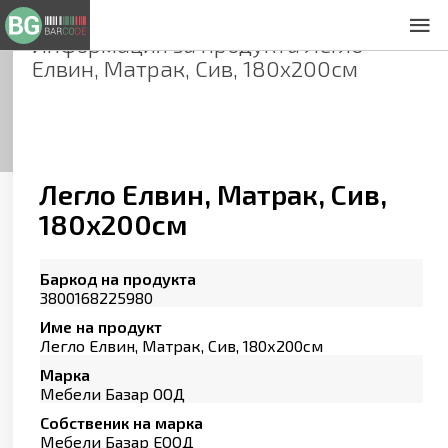
Информация за продукта
Легло
За нас
Елвин, Матрак, Сив, 180х200см
Общи условия
Декларация за проверителност
Заснемане на продукти
Контакти
Легло Елвин, Матрак, Сив,
180х200см
Баркод на продукта
3800168225980
Име на продукт
Легло Елвин, Матрак, Сив, 180х200см
Марка
Мебели Базар ООД
Собственик на марка
Мебели Базар ЕООД