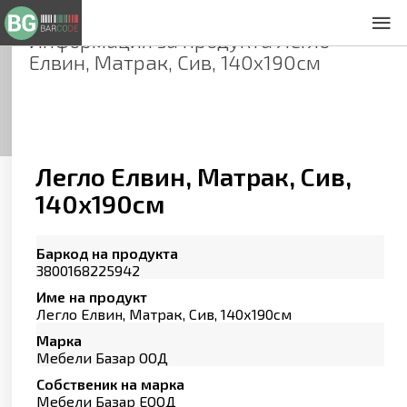
Информация за продукта
Легло
За нас
Елвин, Матрак, Сив, 140х190см
Общи условия
Декларация за проверителност
Заснемане на продукти
Контакти
Легло Елвин, Матрак, Сив,
140х190см
Баркод на продукта
3800168225942
Име на продукт
Легло Елвин, Матрак, Сив, 140х190см
Марка
Мебели Базар ООД
Собственик на марка
Мебели Базар ЕООД