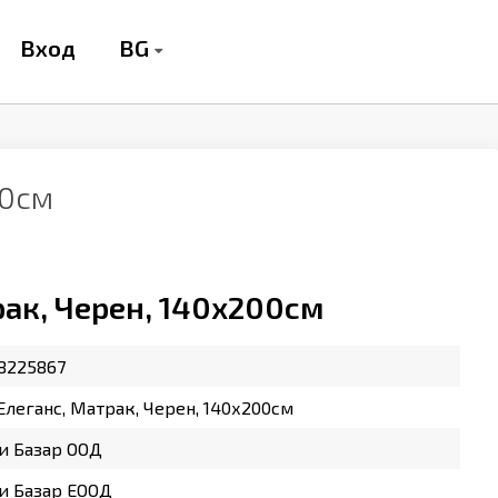
BG
Вход
00см
рак, Черен, 140х200см
8225867
Елеганс, Матрак, Черен, 140х200см
и Базар ООД
и Базар ЕООД