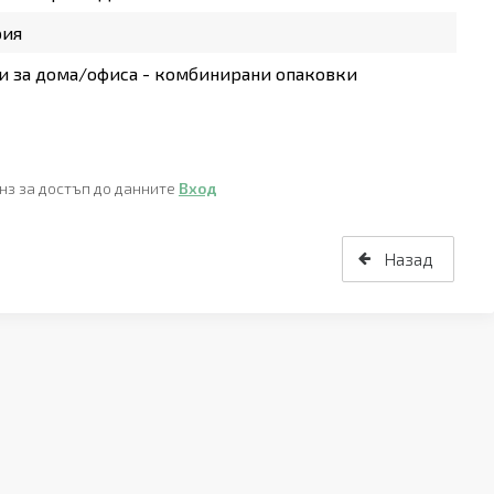
рия
 за дома/офиса - комбинирани опаковки
нз за достъп до данните
Вход
Назад