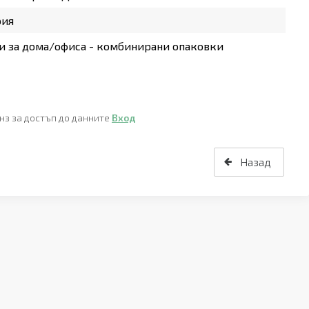
рия
 за дома/офиса - комбинирани опаковки
нз за достъп до данните
Вход
Назад