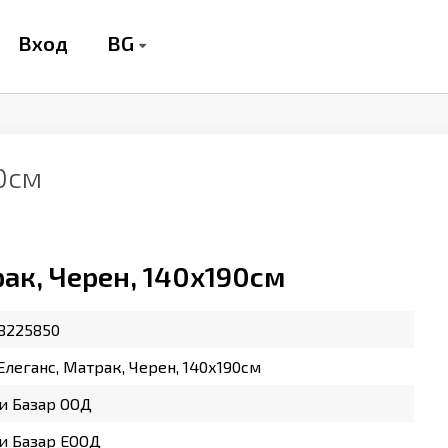
BG
Вход
90см
рак, Черен, 140х190см
8225850
Елеганс, Матрак, Черен, 140х190см
и Базар ООД
и Базар ЕООД